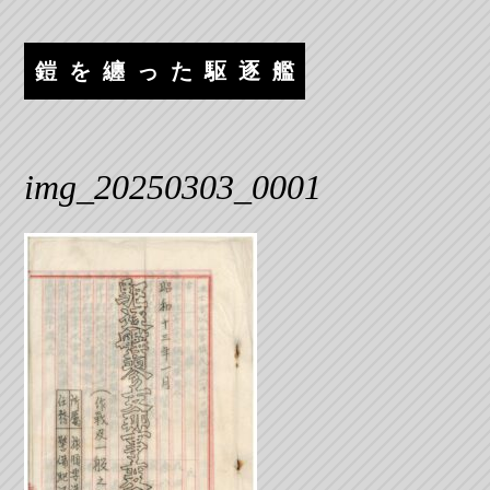
コ
ナ
ン
ビ
テ
ゲ
鎧を纏った駆逐艦
ン
ー
ツ
シ
へ
ョ
ス
ン
img_20250303_0001
キ
へ
ッ
ス
プ
キ
ッ
プ