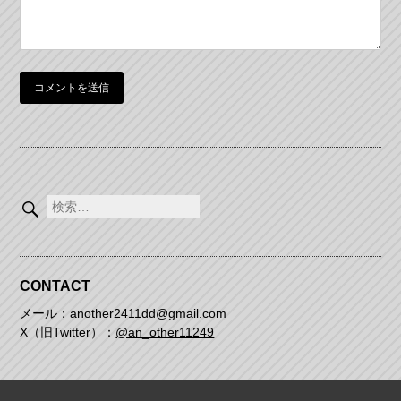
検
索:
CONTACT
メール：another2411dd@gmail.com
X（旧Twitter）：
@an_other11249