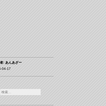
者:
あんあざー
4-04-17
検
索: