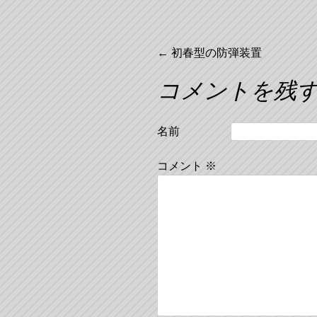
投
←
初春型の防弾装置
コメントを残
稿
ナ
名前
ビ
コメント
※
ゲ
ー
シ