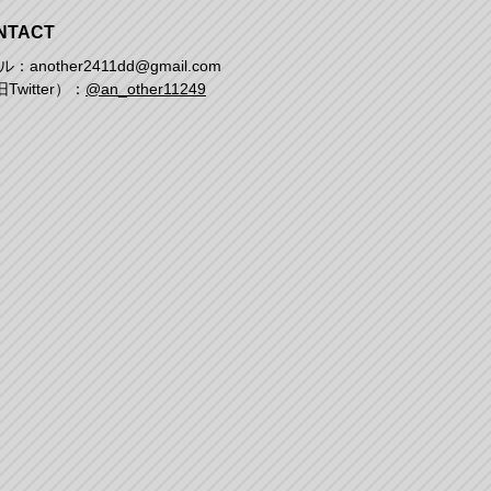
NTACT
：another2411dd@gmail.com
Twitter）：
@an_other11249