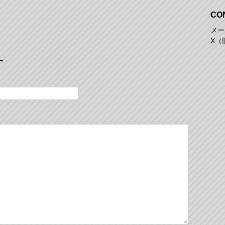
CO
メール
X（旧
す