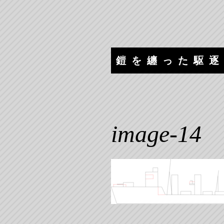
コ
ナ
ン
ビ
テ
ゲ
ン
ー
ツ
シ
鎧を纏った駆
へ
ョ
ス
ン
キ
へ
ッ
ス
プ
キ
image-14
ッ
プ