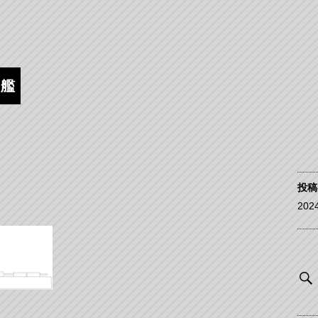
逐艦
投稿
202