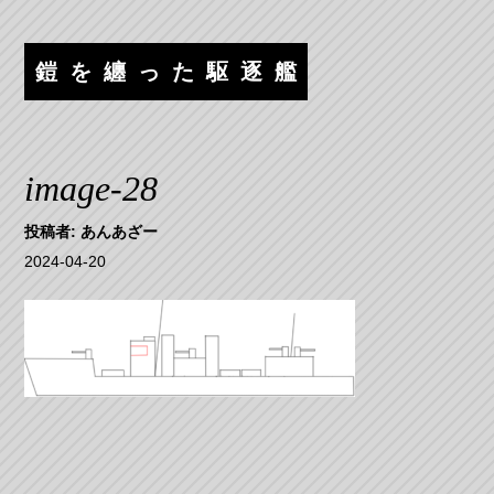
コ
ナ
ン
ビ
テ
ゲ
鎧を纏った駆逐艦
ン
ー
ツ
シ
へ
ョ
ス
ン
image-28
キ
へ
ッ
ス
投稿者:
あんあざー
プ
キ
2024-04-20
ッ
プ