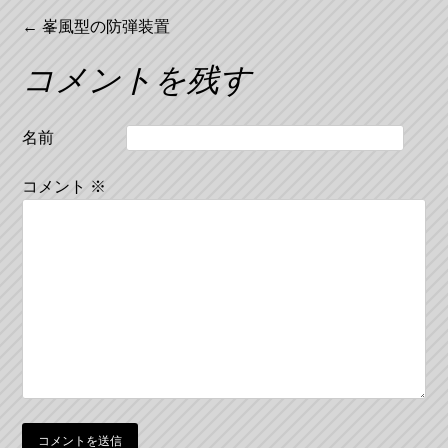
投
←
峯風型の防弾装置
稿
コメントを残す
ナ
ビ
名前
ゲ
コメント
※
ー
シ
ョ
ン