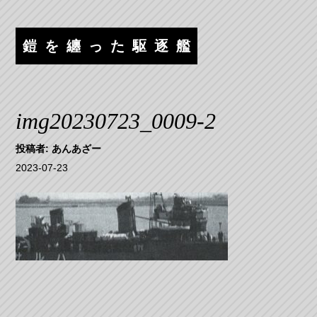
コ
ナ
ン
ビ
テ
ゲ
鎧を纏った駆逐艦
ン
ー
ツ
シ
へ
ョ
ス
ン
img20230723_0009-2
キ
へ
ッ
ス
投稿者:
あんあざー
プ
キ
2023-07-23
ッ
プ