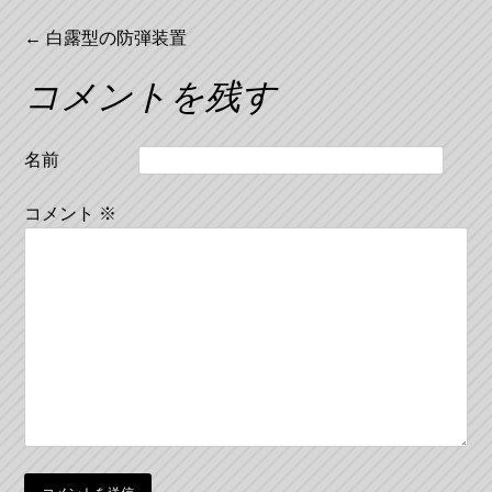
投
←
白露型の防弾装置
稿
コメントを残す
ナ
ビ
名前
ゲ
コメント
※
ー
シ
ョ
ン