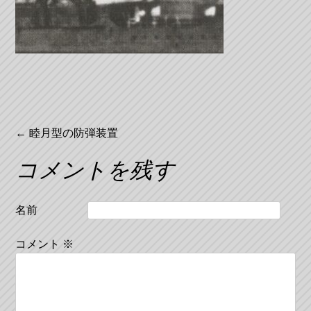
投
←
睦月型の防弾装置
稿
コメントを残す
ナ
ビ
名前
ゲ
コメント
※
ー
シ
ョ