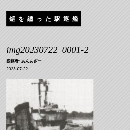
コ
ナ
ン
ビ
テ
ゲ
鎧を纏った駆逐艦
ン
ー
ツ
シ
へ
ョ
ス
ン
img20230722_0001-2
キ
へ
ッ
ス
投稿者:
あんあざー
プ
キ
2023-07-22
ッ
プ