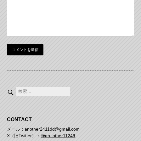
ン
検
索:
CONTACT
メール：another2411dd@gmail.com
X（旧Twitter）：
@an_other11249