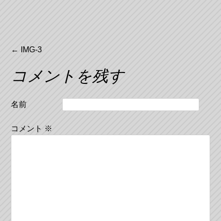
投
←
IMG-3
稿
コメントを残す
ナ
ビ
名前
ゲ
コメント
※
ー
シ
ョ
ン