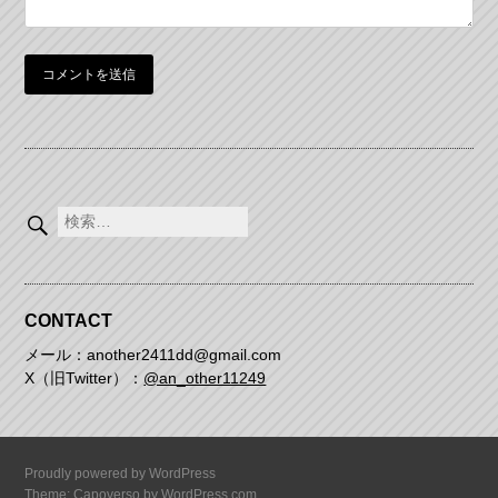
検
索:
CONTACT
メール：another2411dd@gmail.com
X（旧Twitter）：
@an_other11249
Proudly powered by WordPress
Theme: Capoverso by
WordPress.com
.