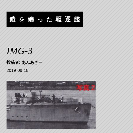
コ
ナ
ン
ビ
テ
ゲ
鎧を纏った駆逐艦
ン
ー
ツ
シ
へ
ョ
ス
ン
IMG-3
キ
へ
ッ
ス
投稿者:
あんあざー
プ
キ
2019-09-15
ッ
プ