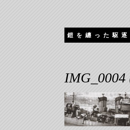
コ
ナ
ン
ビ
テ
ゲ
ン
ー
ツ
シ
鎧を纏った駆
へ
ョ
ス
ン
キ
へ
ッ
ス
プ
キ
IMG_0004 
ッ
プ