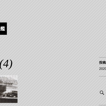
逐艦
(4)
投稿
202