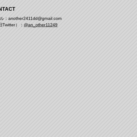
NTACT
：another2411dd@gmail.com
Twitter）：
@an_other11249