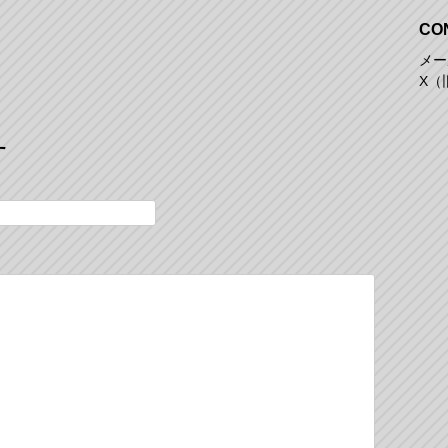
CO
メール
X（旧
す