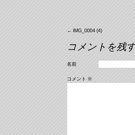
投
←
IMG_0004 (4)
コメントを残
稿
ナ
名前
ビ
コメント
※
ゲ
ー
シ