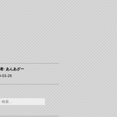
者:
あんあざー
0-03-28
検
索: