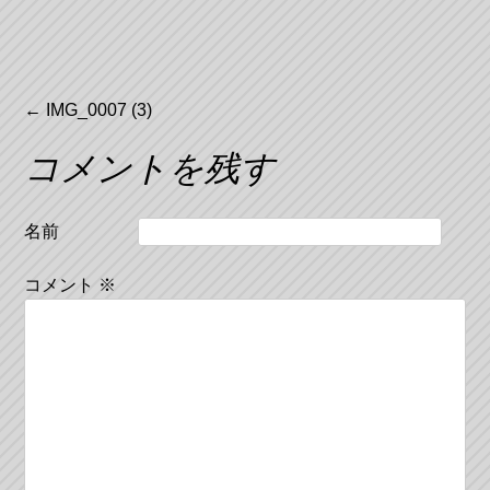
投
←
IMG_0007 (3)
稿
コメントを残す
ナ
ビ
名前
ゲ
コメント
※
ー
シ
ョ
ン