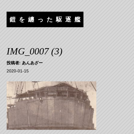
コ
ナ
ン
ビ
テ
ゲ
鎧を纏った駆逐艦
ン
ー
ツ
シ
へ
ョ
ス
ン
IMG_0007 (3)
キ
へ
ッ
ス
投稿者:
あんあざー
プ
キ
2020-01-15
ッ
プ