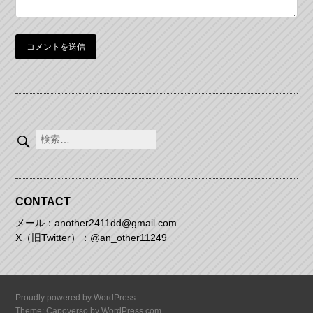
検
索:
CONTACT
メール：another2411dd@gmail.com
X（旧Twitter）：
@an_other11249
Proudly powered by WordPress
Theme: Capoverso by
WordPress.com
.