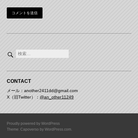
検
索:
CONTACT
メール：another2411dd@gmail.com
X（旧Twitter）：
@an_other11249
Proudly powered by WordPress
Theme: Capoverso by
WordPress.com
.