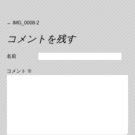
投
←
IMG_0008-2
稿
コメントを残す
ナ
ビ
名前
ゲ
コメント
※
ー
シ
ョ
ン