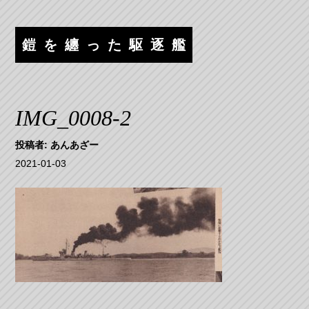
コ
ナ
ン
ビ
テ
ゲ
鎧を纏った駆逐艦
ン
ー
ツ
シ
へ
ョ
ス
ン
IMG_0008-2
キ
へ
ッ
ス
投稿者:
あんあざー
プ
キ
2021-01-03
ッ
プ