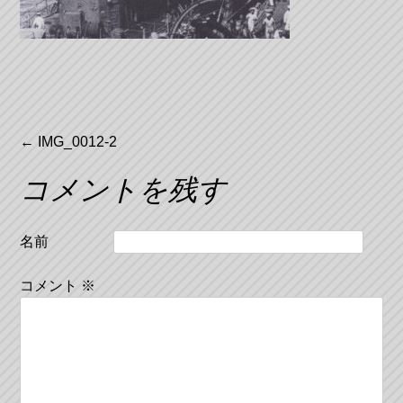
投
←
IMG_0012-2
稿
コメントを残す
ナ
ビ
名前
ゲ
コメント
※
ー
シ
ョ
ン