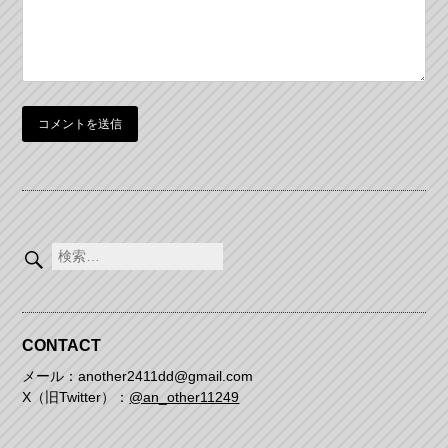
検
索:
CONTACT
メール：another2411dd@gmail.com
X（旧Twitter）：
@an_other11249