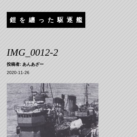
コ
ナ
ン
ビ
テ
ゲ
鎧を纏った駆逐艦
ン
ー
ツ
シ
へ
ョ
ス
ン
IMG_0012-2
キ
へ
ッ
ス
投稿者:
あんあざー
プ
キ
2020-11-26
ッ
プ