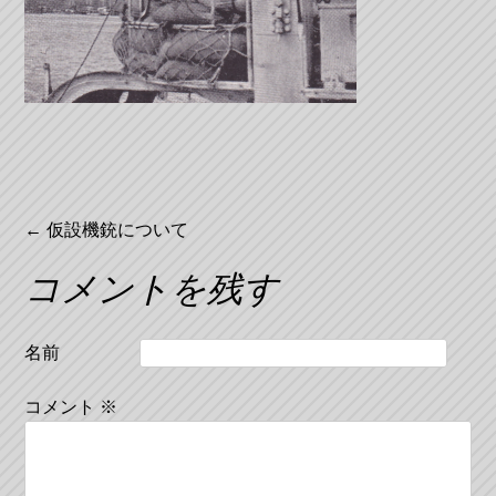
投
←
仮設機銃について
稿
コメントを残す
ナ
ビ
名前
ゲ
コメント
※
ー
シ