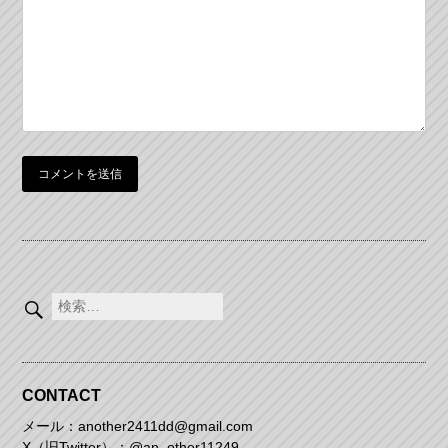
ョ
ン
検
索:
CONTACT
メール：another2411dd@gmail.com
X（旧Twitter）：
@an_other11249