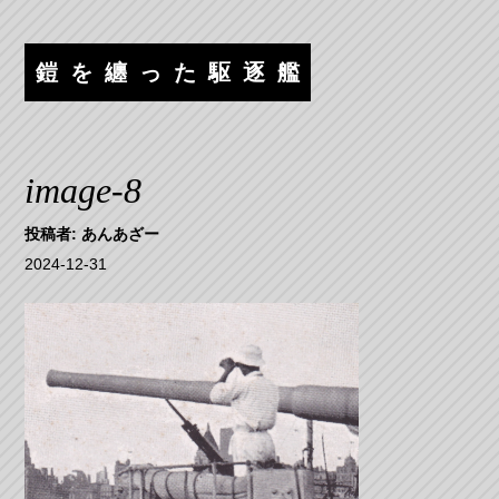
コ
ナ
ン
ビ
テ
ゲ
鎧を纏った駆逐艦
ン
ー
ツ
シ
へ
ョ
ス
ン
image-8
キ
へ
ッ
ス
投稿者:
あんあざー
プ
キ
2024-12-31
ッ
プ