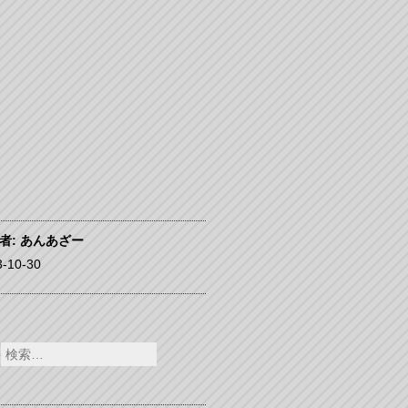
者:
あんあざー
3-10-30
検
索: