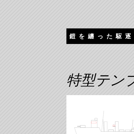
コ
ナ
ン
ビ
テ
ゲ
ン
ー
ツ
シ
鎧を纏った駆
へ
ョ
ス
ン
キ
へ
ッ
ス
プ
キ
特型テン
ッ
プ