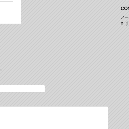
CO
メール
X（旧
す