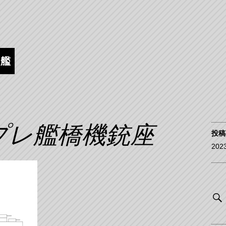
逐艦
プレ艦橋機銃座
投稿
202