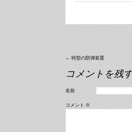
投
←
特型の防弾装置
コメントを残
稿
ナ
名前
ビ
コメント
※
ゲ