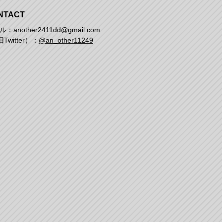
NTACT
：another2411dd@gmail.com
Twitter）：
@an_other11249