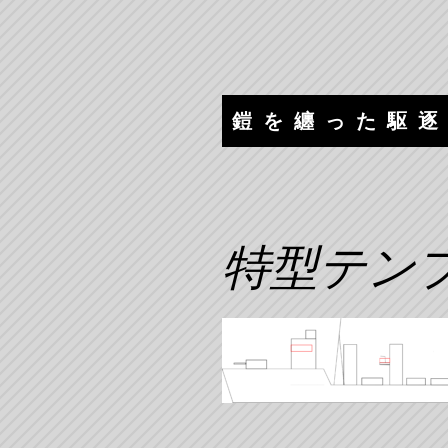
コ
ナ
ン
ビ
テ
ゲ
ン
ー
ツ
シ
鎧を纏った駆
へ
ョ
ス
ン
キ
へ
ッ
ス
プ
キ
特型テンプ
ッ
プ