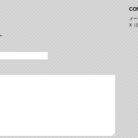
CO
メール
X（旧
す