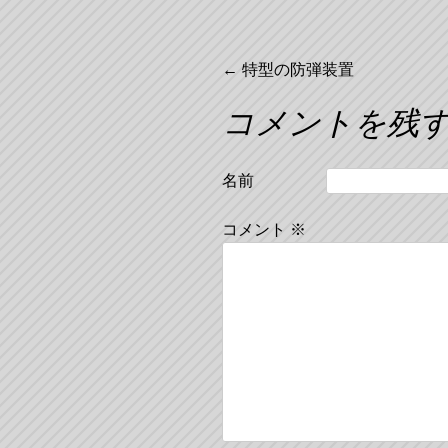
投
←
特型の防弾装置
コメントを残
稿
ナ
名前
ビ
コメント
※
ゲ
ー
シ
ョ