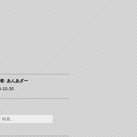
者:
あんあざー
3-10-30
検
索: