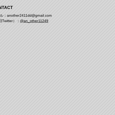
NTACT
：another2411dd@gmail.com
Twitter）：
@an_other11249