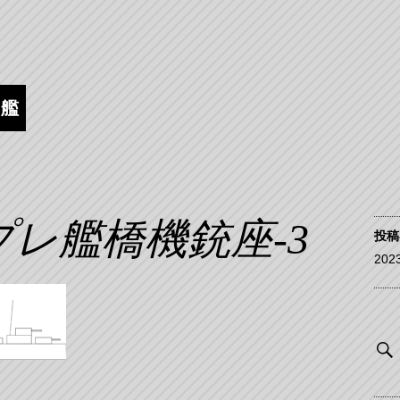
逐艦
レ艦橋機銃座-3
投稿
202