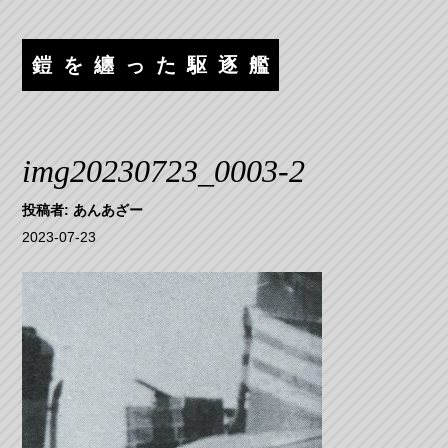
コ
ナ
ン
ビ
テ
ゲ
鎧を纏った駆逐艦
ン
ー
ツ
シ
へ
ョ
ス
ン
img20230723_0003-2
キ
へ
ッ
ス
投稿者:
あんあざー
プ
キ
2023-07-23
ッ
プ