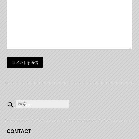
シ
ョ
ン
検
索:
CONTACT