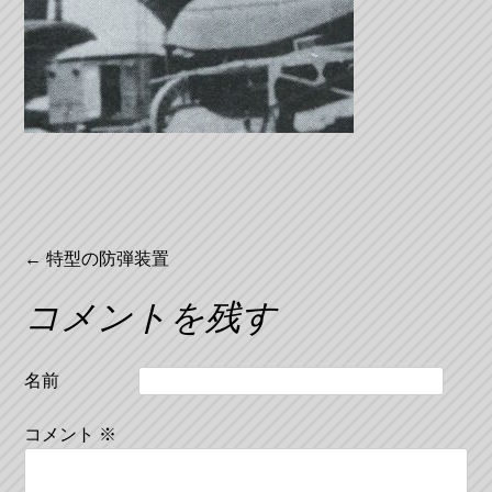
投
←
特型の防弾装置
稿
コメントを残す
ナ
ビ
名前
ゲ
コメント
※
ー