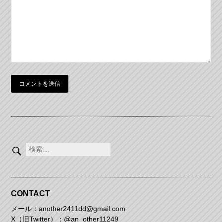
ョ
ン
検
索:
CONTACT
メール：another2411dd@gmail.com
X（旧Twitter）：
@an_other11249