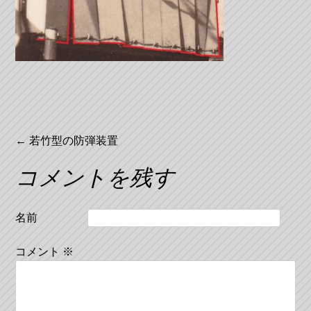
投
←
若竹型の防弾装置
稿
コメントを残す
ナ
ビ
名前
ゲ
コメント
※
ー
シ