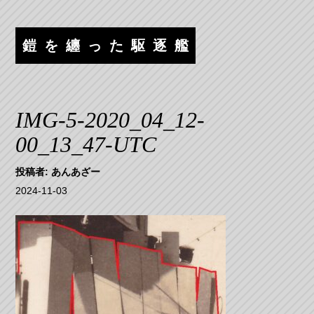
コ
ナ
ン
ビ
テ
ゲ
鎧を纏った駆逐艦
ン
ー
ツ
シ
へ
ョ
ス
ン
IMG-5-2020_04_12-
キ
へ
00_13_47-UTC
ッ
ス
プ
キ
投稿者:
あんあざー
ッ
2024-11-03
プ