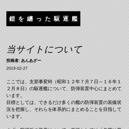
コ
ナ
ン
ビ
テ
ゲ
鎧を纏った駆逐艦
ン
ー
ツ
シ
へ
ョ
ス
ン
当サイトについて
キ
へ
ッ
ス
投稿者:
あんあざー
プ
キ
2019-02-27
ッ
プ
ここでは、支那事変時（昭和１２年７月７日～１６年１
２月８日）の駆逐艦について、防弾装置中心にまとめて
います。
目標としては、できるだけ多くの艦の防弾装置の装備状
況を把握し、それらを体系的にまとめることを目指して
います。