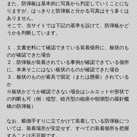
また、防弾板は基本的に写真から判定していくことにな
りますが、はっきりと防弾板と分かる写真はそう多くは
ありません。
そこで、当サイトでは下記の基準を設けて、防弾板かど
うかを判断しています。
１．文書史料にて確認できている装着個所に、板状のも
のが確認できた場合
２．防弾板が装着されている事例が確認できている個所
に、本来そこにはない板状のものが確認できた場合
３．板状のものが索具で固定（または懸垂）されている
か
※板状かどうか確認できない場合はシルエットや形状で
の判断も可（例：樅型、睦月型の砲座や朝潮型の羅針艦
橋の防弾板）
なお、舷側手すりに立てかけて装着している防弾板につ
いては、装着場所が安定せず、すべての装着個所を把握
することは不可能です。