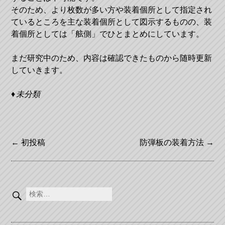
そのため、より枚数が多い方や装着個所として指定され
ているところを主な装着個所として図示するものの、装
着個所としては「舷側」でひとまとめにしています。
まだ研究中のため、内容は確認できたものから随時更新
していきます。
未分類
投
←
初投稿
防弾板の装着方法
→
稿
ナ
検
ビ
索:
ゲ