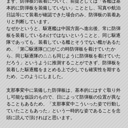
まず、防弾板の装着について、前提としては「各艦は基
本的に防弾板を装備していない」こととし、写真や航泊
日誌等にて装着が確認できた場合のみ、防弾板の装着あ
りと判断しています。
なぜかというと、駆逐艦は中国方面へ進出後、常に防弾
板を装着しているわけではないということと、同じ駆逐
隊であっても、装着している艦とそうでない艦があるた
め、「第◯駆逐隊▢▢がこの時防弾板を着けていたか
ら、同じ駆逐隊の△△も同じように防弾板を着けていた
だろう」というように推測することができず、防弾板を
装着した駆逐艦をまとめる上で少しでも確実性を期する
ため、このようにしました。
支那事変中に装備した防弾板は、基本的にはすぐ取り外
し可能な仮設のもので、日によって防弾板の位置が異な
ることもあるため、「支那事変中こういった姿で行動し
ていたこともあった」という一時的な姿であることを念
頭に読んで頂ければと思います。